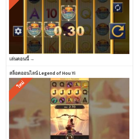
เล่นตอนนี้ →
สล็อตออนไลน์ Legend of Hou Yi
ใหม่