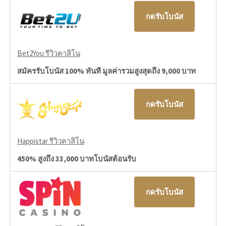
กดรับโบนัส
Bet2You รีวิวคาสิโน
สมัครรับโบนัส 100% ทันที มูลค่ารวมสูงสุดถึง 9,000 บาท
กดรับโบนัส
Happistar รีวิวคาสิโน
450% สูงถึง 33,000 บาทโบนัสต้อนรับ
กดรับโบนัส