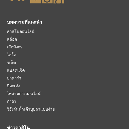
บทความที่แนะนำ
คาสิโนออนไลน์
สล็อต
เสือมังกร
ไฮโล
รูเล็ต
แบล็คแจ็ค
บาคาร่า
ป๊อกเด้ง
ไพ่สามกองออนไลน์
กำถั่ว
วิธีเล่นน้ำเต้าปูปลาแบบง่าย
ข่าวคาสิโน