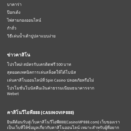
บาคาร่า
ป๊อกเด้ง
ไพ่สามกองออนไลน์
กำถั่ว
วิธีเล่นน้ำเต้าปูปลาแบบง่าย
ข่าวคาสิโน
โปรใหม่! สมัครรับเครดิตฟรี 500 บาท
สุดยอดเทคนิคการเล่นสล็อตให้ได้โบนัส
เล่นคาสิโนออนไลน์ที่ Spin Casino ปลอดภัยหรือไม่
โปรโมชั่นโบนัสคืนเงินค่าธรรมเนียมธนาคารจาก
Webet
คาสิโนวีไอพี888 (CASINOVIP888)
ยินดีต้อนรับสู่เว็บคาสิโนวีไอพี888(CasinoVIP888.com) เว็บของเรา
เป็นเว็บที่ให้ข้อมูลเกี่ยวกับคาสิโนออนไลน์​ เหมาะสำหรับผู้ที่อยาก