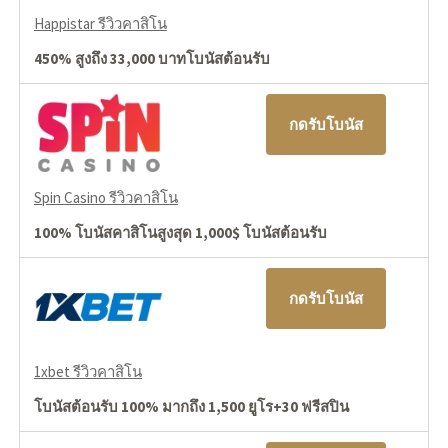
Happistar รีวิวคาสิโน
450% สูงถึง 33,000 บาทโบนัสต้อนรับ
กดรับโบนัส
Spin Casino รีวิวคาสิโน
100% โบนัสคาสิโนสูงสุด 1,000$ โบนัสต้อนรับ
กดรับโบนัส
1xbet รีวิวคาสิโน
โบนัสต้อนรับ 100% มากถึง 1,500 ยูโร+30 ฟรีสปิน