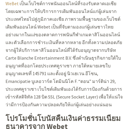
WeBet
เป็นเว็บไซต์การพนันออนไลน์ที่รองรับตลาดเอเชีย
โดยเฉพาะการให้บริการการเดิมพันออนไลน์แก่ผู้เล่นจาก
ประเทศไทยไปสู่ภูมิภาคเอเชีย ภาพรวมพื้นฐานของเว็บไซต์
เดิมพันออนไลน์ Webet เป็นที่จับตามองแก่ผู้เล่นชาวไทย
อย่างมากในแง่ของตลาดการพนันกีฬาเกมคาสิโนออนไลน์
และตัวเลือกการชำระเงินที่หลากหลาย อีกทั้งความปลอดภัย
จากผู้ให้บริการคาสิโนออนไลน์ที่ได้รับอนุญาตจากบริษัท
Carte Blanche Entertainment B.V. ซึ่งดำเนินธุรกิจภายใต้ใบ
อนุญาตที่ออกโดยประเทศคูราเซา ภายใต้หมายเลขใบ
อนุญาตเลขที่ 145791 และตั้งอยู่ นิวเฮเวน อีโซน,
Emancipatie บูเลอวาร์ด โดมินนิโค F. “ดอน” มาร์ติน่า 29,
ประเทศคูราเซา เว็บไซต์เดิมพันเองได้รับการป้องกันด้วยการ
เข้ารหัสดิจิทัล 128 บิต SSL (Secure Socket Layer) เพื่อให้แน่ใจ
ว่ามีการป้องกันความปลอดภัยให้แก่ผู้เล่นอย่างแน่นอน
โปรโมชั่นโบนัสคืนเงินค่าธรรมเนียม
ธนาคารจาก Webet