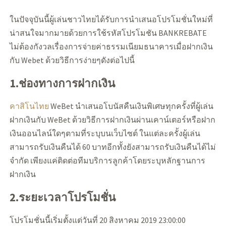
ในปัจจุบันนี้ผู้เล่นชาวไทยได้รับการนำเสนอโปรโมชั่นใหม่ที่
น่าสนใจมากมายด้วยการใช้รหัสโปรโมชัน BANKREBATE
ไม่ต้องกังวลเรื่องการจ่ายค่าธรรมเนียมธนาคารเมื่อฝากเงิน
กับ Webet ด้วยวิธีการง่ายๆดังต่อไปนี้
1.ช่องทางการฝากเงิน
คาสิโนไทย
WeBet นำเสนอโบนัสคืนเงินพิเศษทุกครั้งที่ผู้เล่น
ฝากเงินกับ WeBet ด้วยวิธีการฝากเงินผ่านเคาน์เตอร์หรือฝาก
เงินออนไลน์ใดๆตามที่ระบุบนเว็บไซต์ ในแต่ละครั้งผู้เล่น
สามารถรับเงินคืนได้ 60 บาทอีกทั้งยังสามารถรับเงินคืนได้ไม่
จำกัด เพียงแค่ติดต่อทีมบริการลูกค้าโดยระบุหลักฐานการ
ฝากเงิน
2.ระยะเวลาโปรโมชั่น
โปรโมชั่นนี้เริ่มตั้งแต่วันที่ 20 สิงหาคม 2019 23:00:00