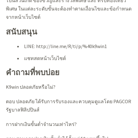
โบนัสวันเกิด ของขวัญและรางวัลพิเศษ และ ทริปท่องเที่ยว
พิเศษ ในแต่ละระดับขั้นจะต้องทำตามเงื่อนไขและข้อกำหนด
จากหน้าเว็บไซต์
สนับสนุน
LINE: http://line.me/R/ti/p/%40k9win1
แชทสดหน้าเว็บไซต์
คำถามที่พบบ่อย
K9win ปลอดภัยหรือไม่?
ตอบ ปลอดภัย ได้รับการรับรองและควบคุมดูแลโดย PAGCOR
รัฐบาลฟิลิปปินส์
การฝากเงินขั้นต่ำจำนวนเท่าไหร่?