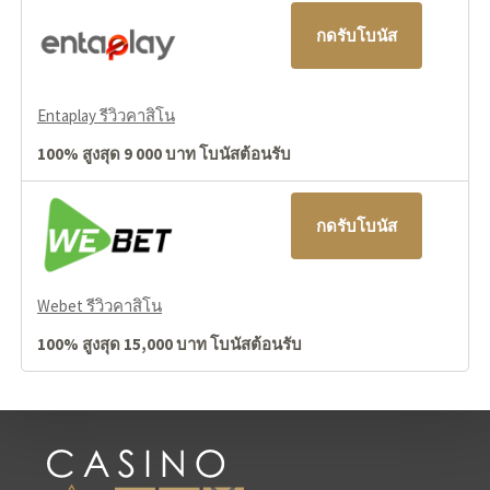
กดรับโบนัส
Entaplay รีวิวคาสิโน
100% สูงสุด 9 000 บาท โบนัสต้อนรับ
กดรับโบนัส
Webet รีวิวคาสิโน
100% สูงสุด 15,000 บาท โบนัสต้อนรับ