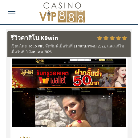
รีวิวคาสิโน K9win
เขียนโดย
Rollo VIP
, จัดพิมพ์เมื่อวันที่
11 พฤษภาคม 2022
, และแก้ไข
เมื่อวันที่
3 สิงหาคม 2026