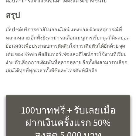
ตอบ สามารถฝากเงินขั้นต่ำได้ตั้งแต่ 50 บาทขึ้นไป
สรุป
เว็บไซต์บริการคาสิโนออนไลน์ แทงบอล ด้วยเหตุการณ์ที่
หลากหลาย อีกทั้งยังสามารถเลือกเมนูการเรียกดูสถิติผลบอล
ย้อนหลังเพื่อประกอบการตัดสินใจการเดิมพันได้อีกด้วย จุด
เด่น ของ K9win คืออินเทอร์เฟซและดีไซน์การใช้งานที่เรียบ
ง่าย ตัวเลือกการเดิมพันที่หลากหลาย อีกทั้งยังสามารถเลือก
เล่นได้ทุกที่ทุกเวลาทั้งพีซีและโทรศัพท์มือถือ
100บาทฟรี + รับเลยเมื่อ
ฝากเงินครั้งแรก 50%
สูงสุด 5,000 บาท