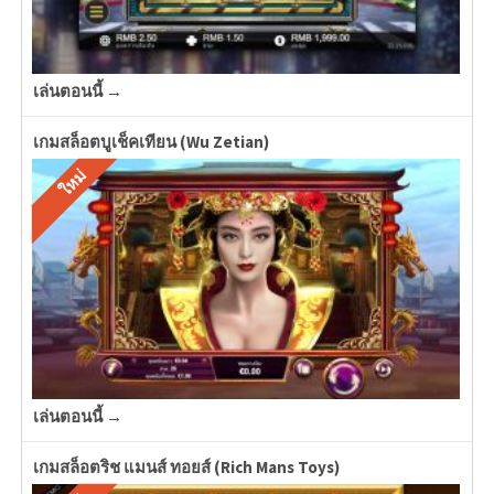
เล่นตอนนี้ →
เกมสล็อตบูเช็คเทียน (Wu Zetian)
ใหม่
เล่นตอนนี้ →
เกมสล็อตริช แมนส์ ทอยส์ (Rich Mans Toys)