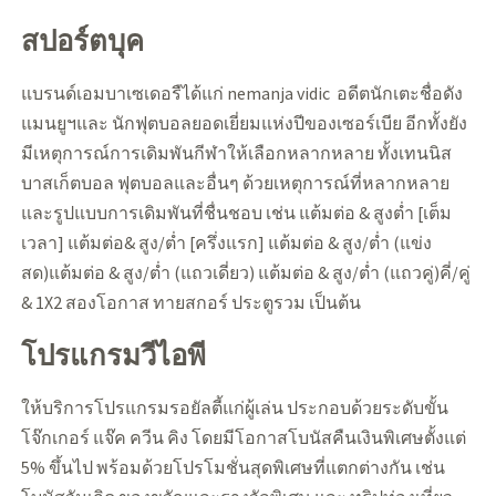
สปอร์ตบุค
แบรนด์เอมบาเซเดอรืได้แก่ nemanja vidic อดีตนักเตะชื่อดัง
แมนยูฯและ นักฟุตบอลยอดเยี่ยมแห่งปีของเซอร์เบีย อีกทั้งยัง
มีเหตุการณ์การเดิมพันกีฬาให้เลือกหลากหลาย ทั้งเทนนิส
บาสเก็ตบอล ฟุตบอลและอื่นๆ ด้วยเหตุการณ์ที่หลากหลาย
และรูปแบบการเดิมพันที่ชื่นชอบ เช่น แต้มต่อ & สูงต่ำ [เต็ม
เวลา] แต้มต่อ& สูง/ต่ำ [ครึ่งแรก] แต้มต่อ & สูง/ต่ำ (แข่ง
สด)แต้มต่อ & สูง/ต่ำ (แถวเดี่ยว) แต้มต่อ & สูง/ต่ำ (แถวคู่)คี่/คู่
& 1X2 สองโอกาส ทายสกอร์ ประตูรวม เป็นต้น
โปรแกรมวีไอพี
ให้บริการโปรแกรมรอยัลตี้แก่ผู้เล่น ประกอบด้วยระดับขั้น
โจ๊กเกอร์ แจ๊ค ควีน คิง โดยมีโอกาสโบนัสคืนเงินพิเศษตั้งแต่
5% ขึ้นไป พร้อมด้วยโปรโมชั่นสุดพิเศษที่แตกต่างกัน เช่น