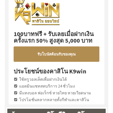
100บาทฟรี + รับเลยเมื่อฝากเงิน
ครั้งแรก 50% สูงสุด 5,000 บาท
รับโบนัสต้อนรับของคุณ
ประโยชน์ของคาสิโน K9win
ใช้ทรูวอลเล็ตเพื่อฝากเงินได้
แอดมินแชทสดบริการ 24 ชั่วโมง
มีแทงบอล ฟอเร็กซ์​ หวยไทย หวยเวียดนาม
โปรโมชั่นหลากหลายทั้งกีฬาและคาสิโน