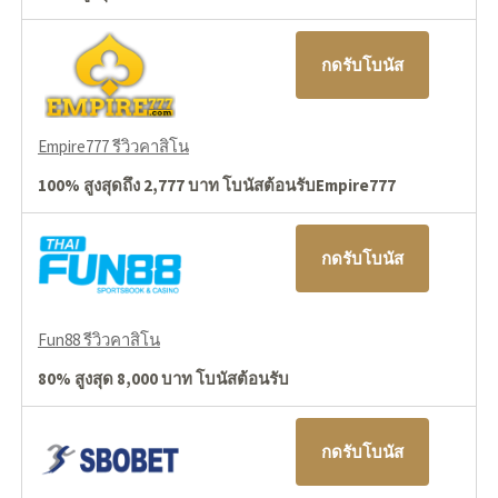
กดรับโบนัส
Empire777 รีวิวคาสิโน
100% สูงสุดถึง 2,777 บาท โบนัสต้อนรับEmpire777
กดรับโบนัส
Fun88 รีวิวคาสิโน
80% สูงสุด 8,000 บาท โบนัสต้อนรับ
กดรับโบนัส