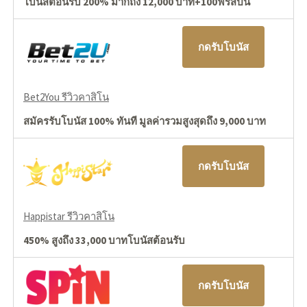
โบนัสต้อนรับ 200% มากถึง 12,000 บาท+100ฟรีสปิน
กดรับโบนัส
Bet2You รีวิวคาสิโน
สมัครรับโบนัส 100% ทันที มูลค่ารวมสูงสุดถึง 9,000 บาท
กดรับโบนัส
Happistar รีวิวคาสิโน
450% สูงถึง 33,000 บาทโบนัสต้อนรับ
กดรับโบนัส