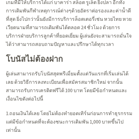
เกมที่มีให้บริการได้แก่ บาคาร่า สล็อต รูเล็ต ยิงปลา อีกทั้ง
การเดิมพันกีฬาเหตุการณ์ต่างๆด้วยอัตราต่อรองและค่าน้ำดี
ที่สุด ยิ่งไปกว่านั้นยังมีการบริการล็อตเตอรี่เช่น หวยไทย หวย
เวียดนามที่สามารถเดิมพันได้ตลอด 24 ชั่วโมง ด้วยการ
บริการฝ่ายบริการลูกค้าที่ยอดเยี่ยม ผู้เล่นยังจะสามารถมั่นใจ
ได้ว่าสามารถสอบถามปัญหาและปรึกษาได้ทุกเวลา
โบนัสไม่ต้องฝาก
ผู้เล่นสามารถรับโบนัสสุดพรีเมี่ยมตั้งแต่วันแรกที่เริ่มเล่นได้
เลย ด้วยวิธีการลงทะเบียนเพื่อสมัครสมาชิกใหม่ จากนั้น
สามารถรับการเครดิตฟรีได้ 100 บาท โดยมีข้อกำหนดและ
เงื่อนไขดังต่อไปนี้
1.ถอนเงินได้เลย โดยไม่ต้องทำยอดเทิร์นก่อนการทำธุรกรรม
แต่มีข้อกำหนดที่จะต้องชนะการเดิมพัน 1,000 บาทขึ้นไป
เท่านั้น