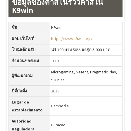
ข้อมูลของคาสิโนรีวิวคาสิโน
K9win
ชื่อ
K9win
URL เว็บไซต์
https://www.k9win.org/
โบนัสต้อนรับ
ฟรี 100 บาท 50% สูงสุด 5,000 บาท
จำนวนของเกม
100+
Microgaming, Netent, Pragmatic Play,
ผู้พัฒนาเกม
918Kiss
ปีที่ก่อตั้ง
2015
Lugar de
Cambodia
establecimento
Autoridad
Curacao
Reguladora