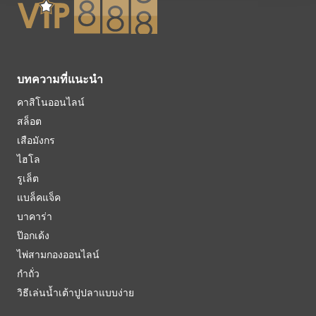
บทความที่แนะนำ
คาสิโนออนไลน์
สล็อต
เสือมังกร
ไฮโล
รูเล็ต
แบล็คแจ็ค
บาคาร่า
ป๊อกเด้ง
ไพ่สามกองออนไลน์
กำถั่ว
วิธีเล่นน้ำเต้าปูปลาแบบง่าย