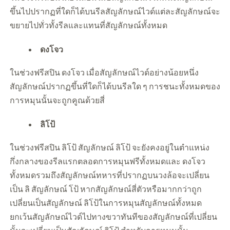
ขึ้นไปปรากฏที่ใดก็ได้บนรีลสัญลักษณ์ไวด์แต่ละสัญลักษณ์จะ
ขยายไปทั่วทั้งรีลและแทนที่สัญลักษณ์ทั้งหมด
ดงโจว
ในช่วงฟรีสปิน ดงโจว เมื่อสัญลักษณ์ไวด์อย่างน้อยหนึ่ง
สัญลักษณ์ปรากฏขึ้นที่ใดก็ได้บนรีลใด ๆ การชนะทั้งหมดของ
การหมุนนั้นจะถูกคูณด้วยสี่
ลิโป้
ในช่วงฟรีสปิน ลิโป้ สัญลักษณ์ ลิโป้ จะยังคงอยู่ในตำแหน่ง
กึ่งกลางของรีลแรกตลอดการหมุนฟรีทั้งหมดและ ดงโจว
ทั้งหมดรวมถึงสัญลักษณ์ทหารที่ปรากฏบนวงล้อจะเปลี่ยน
เป็น ลิ สัญลักษณ์ โป้ หากสัญลักษณ์สี่ตัวหรือมากกว่าถูก
เปลี่ยนเป็นสัญลักษณ์ ลิโป้ในการหมุนสัญลักษณ์ทั้งหมด
ยกเว้นสัญลักษณ์ไวด์ไปทางขวาทันทีของสัญลักษณ์ที่เปลี่ยน