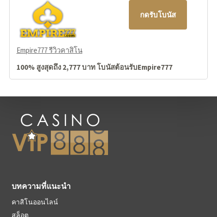
กดรับโบนัส
Empire777 รีวิวคาสิโน
100% สูงสุดถึง 2,777 บาท โบนัสต้อนรับEmpire777
บทความที่แนะนำ
คาสิโนออนไลน์
สล็อต