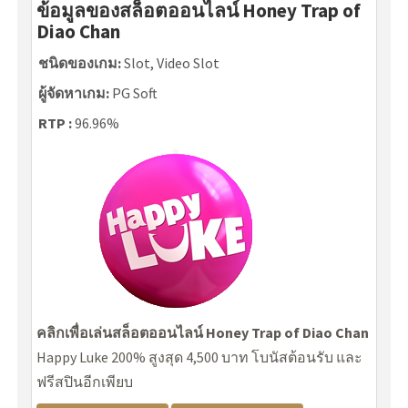
ข้อมูลของสล็อตออนไลน์ Honey Trap of
Diao Chan
ชนิดของเกม:
Slot, Video Slot
ผู้จัดหาเกม:
PG Soft
RTP :
96.96%
คลิกเพื่อเล่นสล็อตออนไลน์ Honey Trap of Diao Chan
Happy Luke 200% สูงสุด 4,500 บาท โบนัสต้อนรับ และ
ฟรีสปินอีกเพียบ