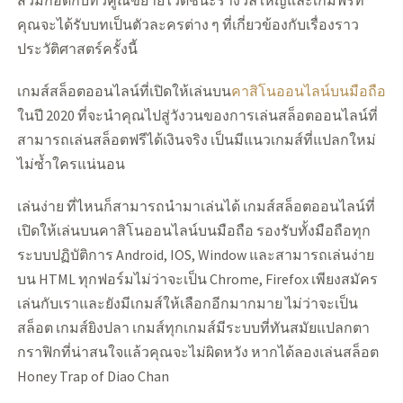
สวมกอดกับทวีคูณขยายไวด์ชนะรางวัลใหญ่และเกมฟรีที่
คุณจะได้รับบทเป็นตัวละครต่าง ๆ ที่เกี่ยวข้องกับเรื่องราว
ประวัติศาสตร์ครั้งนี้
เกมส์สล็อตออนไลน์ที่เปิดให้เล่นบน
คาสิโนออนไลน์บนมือถือ
ในปี 2020 ที่จะนำคุณไปสู่วังวนของการเล่นสล็อตออนไลน์ที่
สามารถเล่นสล็อตฟรีได้เงินจริง เป็นมีแนวเกมส์ที่แปลกใหม่
ไม่ซ้ำใครแน่นอน
เล่นง่าย ที่ไหนก็สามารถนำมาเล่นได้ เกมส์สล็อตออนไลน์ที่
เปิดให้เล่นบนคาสิโนออนไลน์บนมือถือ รองรับทั้งมือถือทุก
ระบบปฏิบัติการ Android, IOS, Window และสามารถเล่นง่าย
บน HTML ทุกฟอร์มไม่ว่าจะเป็น Chrome, Firefox เพียงสมัคร
เล่นกับเราและยังมีเกมส์ให้เลือกอีกมากมาย ไม่ว่าจะเป็น
สล็อต เกมส์ยิงปลา เกมส์ทุกเกมส์มีระบบที่ทันสมัยแปลกตา
กราฟิกที่น่าสนใจแล้วคุณจะไม่ผิดหวัง หากได้ลองเล่นสล็อต
Honey Trap of Diao Chan