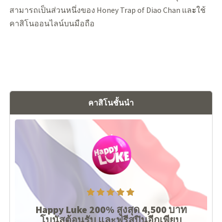
สามารถเป็นส่วนหนึ่งของ Honey Trap of Diao Chan แล
ะ
ใช้
คาสิโนออนไลน์บนมือถือ
คาสิโนชั้นนำ
Happy Luke 200% สูงสุด 4,500 บาท
โบนัสต้อนรับ และฟรีสปินอีกเพียบ