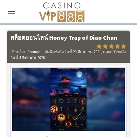
สล็อตออนไลน์ Honey Trap of Diao Chan
เขียนโดย
Ananada
, จัดพิมพ์เมื่อวันที่
20 มิถุนายน 2021
, และแก้ไขเมื่อ
วันที่
4 สิงหาคม 2026