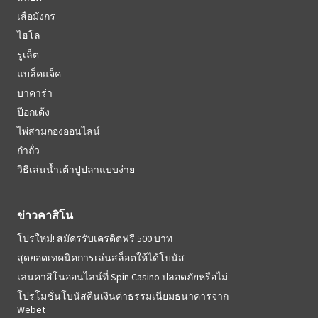
เสือมังกร
ไฮโล
รูเล็ต
แบล็คแจ็ค
บาคาร่า
ป๊อกเด้ง
ไพ่สามกองออนไลน์
กำถั่ว
วิธีเล่นน้ำเต้าปูปลาแบบง่าย
ข่าวคาสิโน
โปรใหม่! สมัครรับเครดิตฟรี 500 บาท
สุดยอดเทคนิคการเล่นสล็อตให้ได้โบนัส
เล่นคาสิโนออนไลน์ที่ Spin Casino ปลอดภัยหรือไม่
โปรโมชั่นโบนัสคืนเงินค่าธรรมเนียมธนาคารจาก
Webet